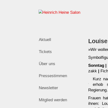
Zum
Inhalt
springen
Aktuell
Louise
»Wir wollen
Tickets
Symbolfig
Über uns
Sonntag | 
zakk
|
Fich
Pressestimmen
Kurz na
erhob s
Newsletter
Regierung
Frauen ha
Mitglied werden
ihnen: Lo