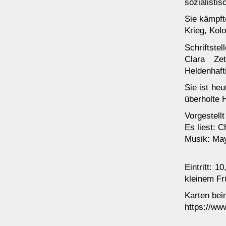
sozialisti
Sie kämpft
Krieg, Kol
Schriftste
Clara Ze
Heldenhaft
Sie ist he
überholte 
Vorgestell
Es liest: 
Musik: Ma
Eintritt: 
kleinem Fr
Karten bei
https://ww