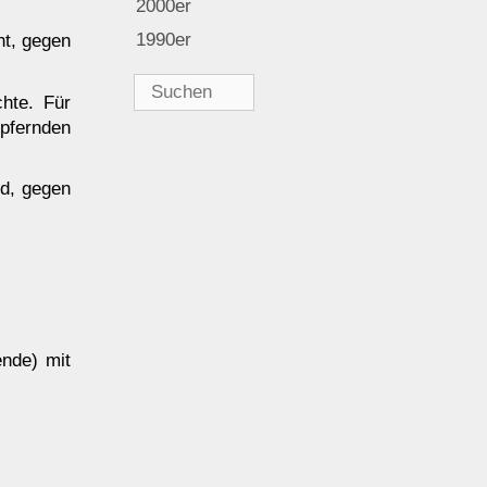
2000er
1990er
ht, gegen
Suchen
chte. Für
nach:
fernden
nd, gegen
ende) mit