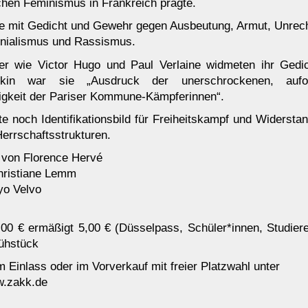
schen Feminismus in Frankreich prägte.
e mit Gedicht und Gewehr gegen Ausbeutung, Armut, Unrec
onialismus und Rassismus.
ller wie Victor Hugo und Paul Verlaine widmeten ihr Gedi
tkin war sie „Ausdruck der unerschrockenen, aufop
igkeit der Pariser Kommune-Kämpferinnen“.
ute noch Identifikationsbild für Freiheitskampf und Widersta
Herrschaftsstrukturen.
t von Florence Hervé
Christiane Lemm
yo Velvo
10,00 € ermäßigt 5,00 € (Düsselpass, Schüler*innen, Studier
ühstück
m Einlass oder im Vorverkauf mit freier Platzwahl unter
w.zakk.de