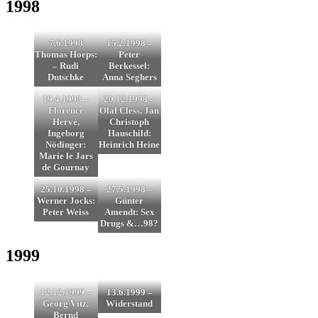
1998
7.6.1998
15.2.1998 –
Thomas Hoeps:
Peter
– Rudi
Berkessel:
Dutschke
Anna Seghers
19.4.1998 –
20.12.1998 –
Florence
Olaf Cless, Jan
Hervé,
Christoph
Ingeborg
Hauschild:
Nödinger:
Heinrich Heine
Marie le Jars
de Gournay
25.10.1998 –
27.5.1998 –
Werner Jocks:
Günter
Peter Weiss
Amendt: Sex
Drugs &…98?
1999
12.12.1999 –
13.6.1999 –
Georg Vitz,
Widerstand
Bernd