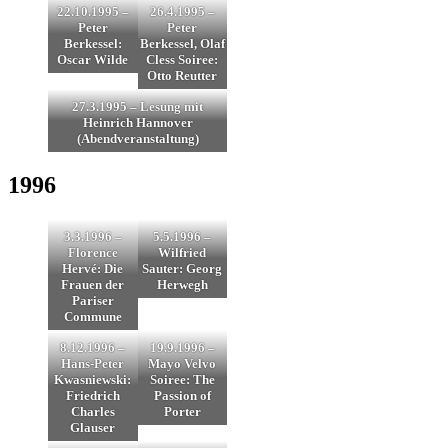
22.10.1995 –
26.4.1995 –
Peter
Peter
Berkessel:
Berkessel, Olaf
Oscar Wilde
Cless Soiree:
Otto Reutter
27.3.1995 – Lesung mit
Heinrich Hannover
(Abendveranstaltung)
1996
3.3.1996 –
5.5.1996 –
Florence
Wilfried
Hervé: Die
Sauter: Georg
Frauen der
Herwegh
Pariser
Commune
8.12.1996 –
19.9.1996 –
Hans-Peter
Mayo Velvo
Kwasniewski:
Soiree: The
Friedrich
Passion of
Charles
Porter
Glauser