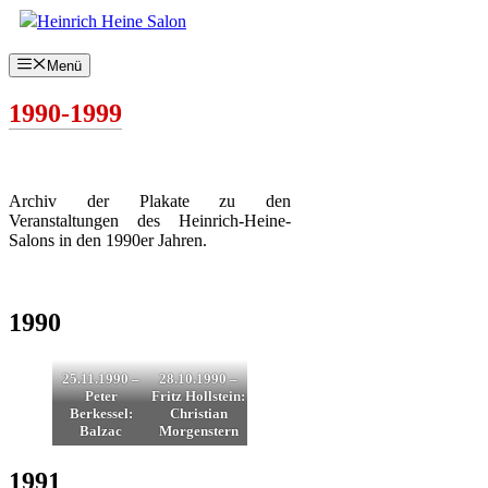
Zum
Inhalt
springen
Menü
1990-1999
Archiv der Plakate zu den
Veranstaltungen des Heinrich-Heine-
Salons in den 1990er Jahren.
1990
25.11.1990 –
28.10.1990 –
Peter
Fritz Hollstein:
Berkessel:
Christian
Balzac
Morgenstern
1991