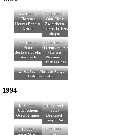
4.4.1993 –
5.12.1993 –
Florence
Olaf Cless:
Hervé: Benoîte
Zwitschern,
Groult
seufzen, lachen,
singen
7.3.1993 –
22.9.1993 –
Peter
Florence Hervé
Berkessel: John
/ Renate
Steinbeck
Neumann:
Frauensalons
27.6.1993 – Mathias Jung:
Gottfried Keller
1994
4.12.1994 –
5.Juni 1994 –
Udo Achten:
Peter
Gerd Semmer
Berkessel:
Joseph Roth
6.11.1994 –
9.10.1994 –
Ingrid Strobl:
Uwe