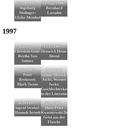
27.10.1996 –
30.Juni 1996 –
Ingeborg
Bernhard
Nödinger:
Lassahn
Ulrike Meinhof
1997
4.3.1997 –
13.12.1997 –
Christian Götz:
Heinrich Heine
Bertha Von
Abend
Suttner
16.2.1997 –
22.6.1997
Peter
Sabine Mrosek-
Berkessel:
Jocks, Werner
Mark Twain
Jocks:
Geschlechterkampf
in der Literatur
26.101997 –
27.4.1997 –
Ingrid Strobel:
Hans-Peter
Hannah Arendt
Kwasniewski:Der
Geist aus der
Flasche