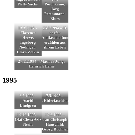
Nelly Sachs
Poschkamo,
Jörg
Petersmann:
Blues
13.3.1994 –
23.1.1994 – D-
Florence
dorfer
Hervé,
AntifaschistInnen
Ingeborg
erzählen aus
Nödinger:
ihrem Leben
Clara Zetkin
27.11.1994 – Mathias Jung:
Heinrich Heine
1995
2.7.1995 –
7.5.1995 –
Astrid
„Hitlerfaschismus“
Lindgren
10.12.1995 –
19.2.1995 –
Olaf Cless: Aziz
Jan-Christoph
Nesin
Hauschild:
Georg Büchner