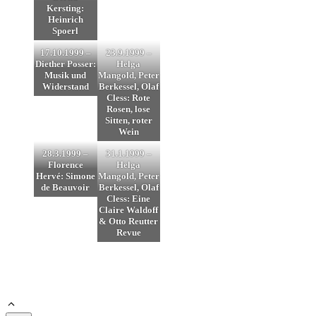
Kersting:
Heinrich
Spoerl
17.10.1999 –
23.9.1999 –
Diether Posser:
Helga
Musik und
Mangold, Peter
Widerstand
Berkessel, Olaf
Cless: Rote
Rosen, lose
Sitten, roter
Wein
28.3.1999 –
31.1.1999 –
Florence
Helga
Hervé: Simone
Mangold, Peter
de Beauvoir
Berkessel, Olaf
Cless: Eine
Claire Waldoff
& Otto Reutter
Revue