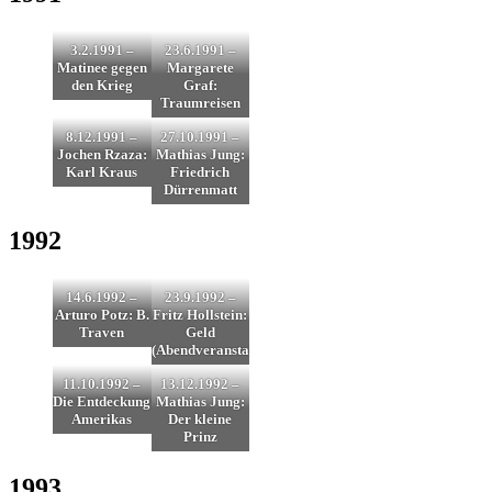
3.2.1991 –
23.6.1991 –
Matinee gegen
Margarete
den Krieg
Graf:
Traumreisen
8.12.1991 –
27.10.1991 –
Jochen Rzaza:
Mathias Jung:
Karl Kraus
Friedrich
Dürrenmatt
1992
14.6.1992 –
23.9.1992 –
Arturo Potz: B.
Fritz Hollstein:
Traven
Geld
(Abendveranstaltung)
11.10.1992 –
13.12.1992 –
Die Entdeckung
Mathias Jung:
Amerikas
Der kleine
Prinz
1993