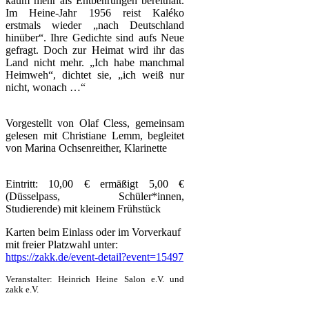
kaum mehr als Entbehrungen bereithält.
Im Heine-Jahr 1956 reist Kaléko
erstmals wieder „nach Deutschland
hinüber“. Ihre Gedichte sind aufs Neue
gefragt. Doch zur Heimat wird ihr das
Land nicht mehr. „Ich habe manchmal
Heimweh“, dichtet sie, „ich weiß nur
nicht, wonach …“
Vorgestellt von Olaf Cless, gemeinsam
gelesen mit Christiane Lemm, begleitet
von Marina Ochsenreither, Klarinette
Eintritt: 10,00 € ermäßigt 5,00 €
(Düsselpass, Schüler*innen,
Studierende) mit kleinem Frühstück
Karten beim Einlass oder im Vorverkauf
mit freier Platzwahl unter:
https://zakk.de/event-detail?event=15497
Veranstalter: Heinrich Heine Salon e.V. und
zakk e.V.