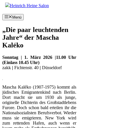
Zum
Inhalt
springen
Menü
„Die paar leuchtenden
Jahre“ der Mascha
Kaléko
Sonntag | 1. März 2026 |11.00 Uhr
(Einlass 10.45 Uhr)
zakk
|
Fichtenstr. 40
|
Düsseldorf
Mascha Kaléko (1907-1975) kommt als
jüdisches Emigrantenkind nach Berlin.
Dort macht sie um 1930 als junge,
originelle Dichterin des Großstadtlebens
Furore. Doch schon bald erteilen ihr die
Nationalsozialisten Berufsverbot. Wieder
muss sie emigrieren. New York wird
zum rettenden Hafen, auch wenn er